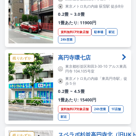
東京メトロ丸の内線 荻窪駅 徒歩8分
0.2畳 ~ 3.0畳
1畳あたり: 11900円
賃料無料CP対象店舗
駐車場
駅近
24h営業
高円寺環七店
残りわずか
東京都杉並区和田3-30-10 アルス東高
円寺 104.105号室
東京メトロ丸の内線「東高円寺駅」徒
歩５分
0.2畳 ~ 4.5畳
1畳あたり: 15400円
賃料無料CP対象店舗
24h営業
1F店舗
駅近
スペラボ杉並高円寺北（旧UK
残りわずか