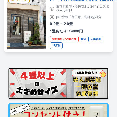
東京都杉並区高円寺北2-24-13 エスポ
ワール星1F
JR中央線「高円寺」北口徒歩4分
0.2畳 ~ 2.0畳
1畳あたり: 14900円
賃料無料CP対象店舗
駅近
24h営業
1F店舗