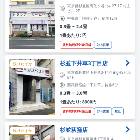
東京都杉並区阿佐ヶ谷北4-27-17 村主
ビル 2F
中央線「阿佐ヶ谷」 徒歩12分
0.3畳 ~ 2.4畳
1畳あたり: 円
賃料無料CP対象店舗
24h営業
杉並下井草3丁目店
残りわずか
東京都杉並区下井草3-14-1 ingHSビル
B1F
西武新宿線「下井草」徒歩8分
0.3畳 ~ 3.0畳
1畳あたり: 8900円
賃料無料CP対象店舗
24h営業
駅近
杉並荻窪店
残りわずか
東京都杉並区清水1丁目8−4