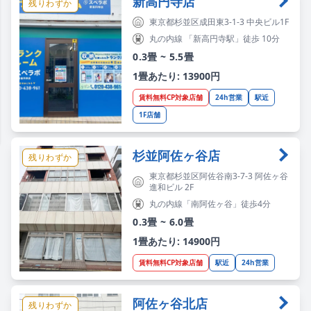
新高円寺店
残りわずか
東京都杉並区成田東3-1-3 中央ビル1F
丸の内線 「新高円寺駅」徒歩 10分
0.3畳 ~ 5.5畳
1畳あたり: 13900円
賃料無料CP対象店舗
24h営業
駅近
1F店舗
杉並阿佐ヶ谷店
残りわずか
東京都杉並区阿佐谷南3-7-3 阿佐ヶ谷
進和ビル 2F
丸の内線「南阿佐ヶ谷」徒歩4分
0.3畳 ~ 6.0畳
1畳あたり: 14900円
賃料無料CP対象店舗
駅近
24h営業
阿佐ヶ谷北店
残りわずか