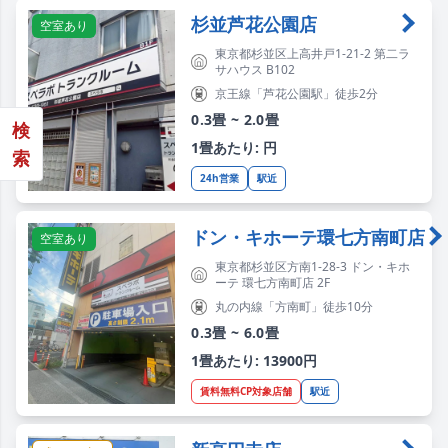
杉並芦花公園店
空室あり
東京都杉並区上高井戸1-21-2 第二ラ
サハウス B102
京王線「芦花公園駅」徒歩2分
0.3畳 ~ 2.0畳
検
1畳あたり: 円
索
24h営業
駅近
ドン・キホーテ環七方南町店
空室あり
東京都杉並区方南1-28-3 ドン・キホ
ーテ 環七方南町店 2F
丸の内線「方南町」徒歩10分
0.3畳 ~ 6.0畳
1畳あたり: 13900円
賃料無料CP対象店舗
駅近