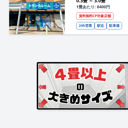
0.3畳 ～ 3.0畳
1畳あたり: 8400円
賃料無料CP対象店舗
24h営業
駅近
駐車場