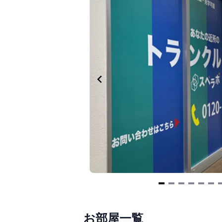
Item
1
お部屋一覧
of