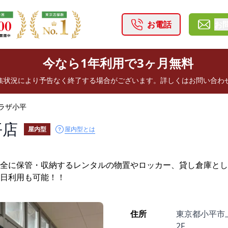
お電話
お
今なら1年利用で3ヶ月無料
集状況により予告なく終了する場合がございます。詳しくはお問い合わ
ラザ小平
平店
屋内型とは
屋内型
全に保管・収納するレンタルの物置やロッカー、貸し倉庫とし
日利用も可能！！
住所
東京都小平市上
2F