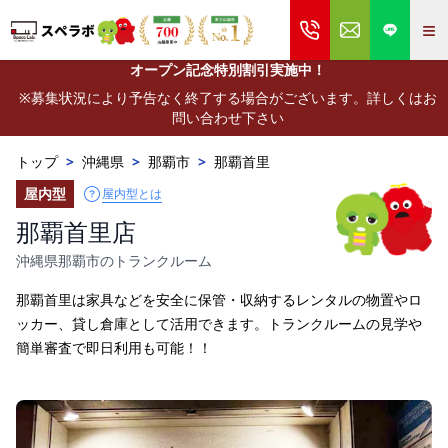
≡
オープン記念特別割引実施中！
※募集状況により予告なく終了する場合がございます。詳しくはお
問い合わせ下さい
トップ
>
沖縄県
>
那覇市
>
那覇首里
屋内型
屋内型とは
那覇首里店
沖縄県那覇市のトランクルーム
那覇首里は家具などを安全に保管・収納するレンタルの物置やロ
ッカー、貸し倉庫として活用できます。トランクルームの見学や
簡単審査で即日利用も可能！！