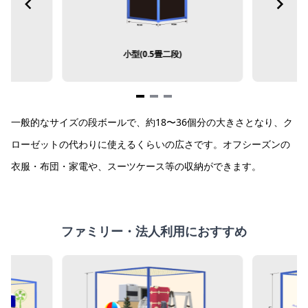
小型(0.5畳二段)
Item
一般的なサイズの段ボールで、約18〜36個分の大きさとなり、ク
1
of
ローゼットの代わりに使えるくらいの広さです。オフシーズンの
3
衣服・布団・家電や、スーツケース等の収納ができます。
ファミリー・法人利用におすすめ