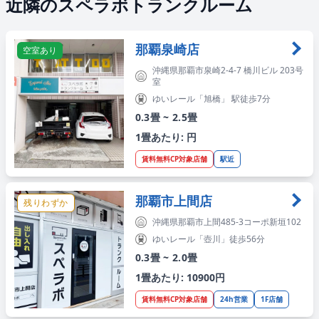
近隣のスペラボトランクルーム
那覇泉崎店
空室あり
沖縄県那覇市泉崎2-4-7 橋川ビル 203号
室
ゆいレール「旭橋」 駅徒歩7分
0.3畳 ~ 2.5畳
1畳あたり: 円
賃料無料CP対象店舗
駅近
那覇市上間店
残りわずか
沖縄県那覇市上間485-3コーポ新垣102
ゆいレール「壺川」徒歩56分
0.3畳 ~ 2.0畳
1畳あたり: 10900円
賃料無料CP対象店舗
24h営業
1F店舗