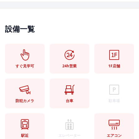
設備一覧
すぐ見学可
24h営業
1F店舗
防犯カメラ
台車
駐車場
駅近
エレベーター
エアコン