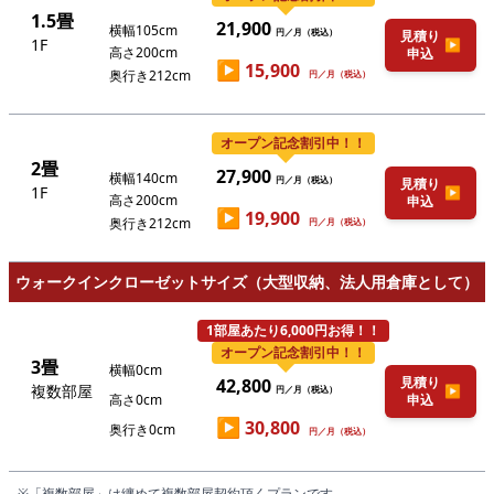
1.5畳
21,900
横幅105cm
円／月（税込）
見積り
1F
▶
高さ200cm
申込
▶
15,900
奥行き212cm
円／月（税込）
オープン記念割引中！！
2畳
27,900
横幅140cm
円／月（税込）
見積り
1F
▶
高さ200cm
申込
▶
19,900
奥行き212cm
円／月（税込）
ウォークインクローゼットサイズ（大型収納、法人用倉庫として）
1部屋あたり6,000円お得！！
オープン記念割引中！！
3畳
横幅0cm
見積り
42,800
複数部屋
▶
円／月（税込）
高さ0cm
申込
▶
30,800
奥行き0cm
円／月（税込）
※「複数部屋」は纏めて複数部屋契約頂くプランです。