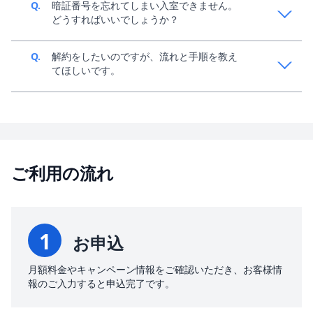
Q.
暗証番号を忘れてしまい入室できません。
どうすればいいでしょうか？
A.
約2~3営業日程度お時間をいただき、現地にて解錠作
Q.
解約をしたいのですが、流れと手順を教え
業を行います。別途費用がかかる場合がございます。
てほしいです。
A.
マイページからご解約の申請が可能でございます。
ご利用の流れ
1
お申込
月額料金やキャンペーン情報をご確認いただき、お客様情
報のご入力すると申込完了です。