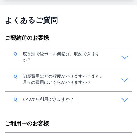
よくあるご質問
ご契約前のお客様
Q.
広さ別で段ボール何箱分、収納できます
か？
A.
中身によって変動してきますが、目安1畳で140サイズ
Q.
初期費用はどの程度かかりますか？また、
段ボール、約36個分収納可能です。収納イメージは、
月々の費用はいくらかかりますか？
こちらの「お部屋のサイズ」をご参考ください。
A.
ご利用条件によって異なるため、スペラボ新規窓口
Q.
いつから利用できますか？
（0120-438-961）までご連絡ください。
A.
お申し込み後、最短30分でご利用可能です。お申込
み・ご契約につきましては、
こちら
をご参考くださ
ご利用中のお客様
い。