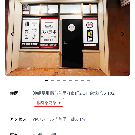
Item
1
住所
沖縄県那覇市首里汀良町2-31 金城ビル 102
of
地図を見る
▼
8
アクセス
ゆいレール「首里」徒歩1分