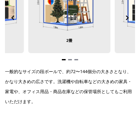
2畳
Item
一般的なサイズの段ボールで、約72〜144個分の大きさとなり、
1
of
かなり大きめの広さです。洗濯機や自転車などの大きめの家具・
3
家電や、オフィス用品・商品在庫などの保管場所としてもご利用
いただけます。