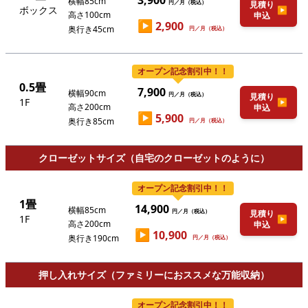
3,900
横幅85cm
円／月（税込）
見積り
ボックス
▶
高さ100cm
申込
▶
2,900
奥行き45cm
円／月（税込）
オープン記念割引中！！
0.5畳
7,900
横幅90cm
円／月（税込）
見積り
1F
▶
高さ200cm
申込
▶
5,900
奥行き85cm
円／月（税込）
クローゼットサイズ（自宅のクローゼットのように）
オープン記念割引中！！
1畳
14,900
横幅85cm
円／月（税込）
見積り
1F
▶
高さ200cm
申込
▶
10,900
奥行き190cm
円／月（税込）
押し入れサイズ（ファミリーにおススメな万能収納）
オープン記念割引中！！