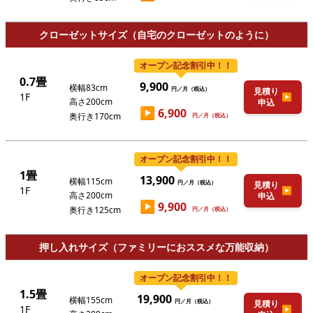
クローゼットサイズ（自宅のクローゼットのように）
オープン記念割引中！！
0.7畳
9,900
横幅83cm
円／月（税込）
見積り
1F
▶
高さ200cm
申込
▶
6,900
奥行き170cm
円／月（税込）
オープン記念割引中！！
1畳
13,900
横幅115cm
円／月（税込）
見積り
1F
▶
高さ200cm
申込
▶
9,900
奥行き125cm
円／月（税込）
押し入れサイズ（ファミリーにおススメな万能収納）
オープン記念割引中！！
1.5畳
19,900
横幅155cm
円／月（税込）
見積り
1F
▶