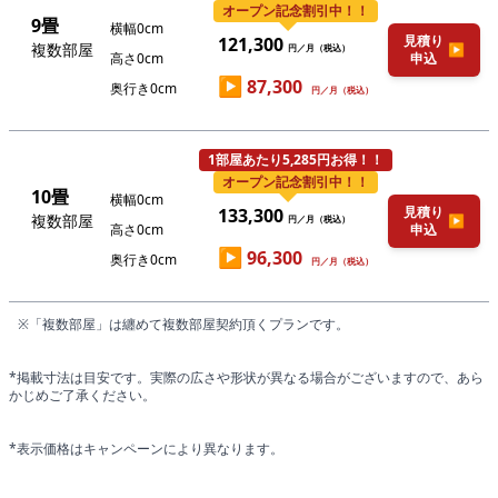
オープン記念割引中！！
9畳
横幅0cm
見積り
121,300
複数部屋
▶
円／月（税込）
高さ0cm
申込
▶
87,300
奥行き0cm
円／月（税込）
1部屋あたり5,285円お得！！
オープン記念割引中！！
10畳
横幅0cm
見積り
133,300
複数部屋
▶
円／月（税込）
高さ0cm
申込
▶
96,300
奥行き0cm
円／月（税込）
※「複数部屋」は纏めて複数部屋契約頂くプランです。
*掲載寸法は目安です。実際の広さや形状が異なる場合がございますので、あら
かじめご了承ください。
*表示価格はキャンペーンにより異なります。