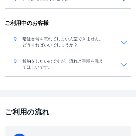
（0120-438-961）までご連絡ください。
A.
お申し込み後、最短30分でご利用可能です。お申込
み・ご契約につきましては、
こちら
をご参考くださ
ご利用中のお客様
い。
Q.
暗証番号を忘れてしまい入室できません。
どうすればいいでしょうか？
A.
約2~3営業日程度お時間をいただき、現地にて解錠作
Q.
解約をしたいのですが、流れと手順を教え
業を行います。別途費用がかかる場合がございます。
てほしいです。
A.
マイページからご解約の申請が可能でございます。
ご利用の流れ