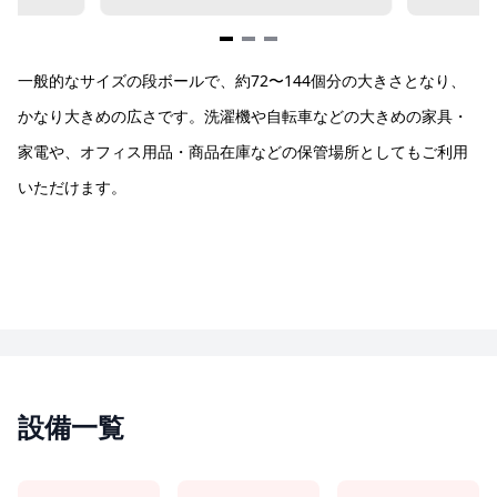
Item
一般的なサイズの段ボールで、約72〜144個分の大きさとなり、
1
of
かなり大きめの広さです。洗濯機や自転車などの大きめの家具・
3
家電や、オフィス用品・商品在庫などの保管場所としてもご利用
いただけます。
設備一覧