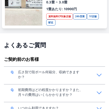
0.3畳 ~ 3.0畳
1畳あたり: 10900円
賃料無料CP対象店舗
24h営業
1F店舗
駅近
よくあるご質問
ご契約前のお客様
Q.
広さ別で段ボール何箱分、収納できます
か？
A.
中身によって変動してきますが、目安1畳で140サイズ
Q.
初期費用はどの程度かかりますか？また、
段ボール、約36個分収納可能です。収納イメージは、
月々の費用はいくらかかりますか？
こちらの「お部屋のサイズ」をご参考ください。
A.
ご利用条件によって異なるため、スペラボ新規窓口
Q.
いつから利用できますか？