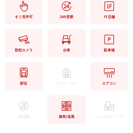
すぐ見学可
24h営業
1F店舗
防犯カメラ
台車
駐車場
駅近
エレベーター
エアコン
除湿機
換気/送風
レンタルオフィス