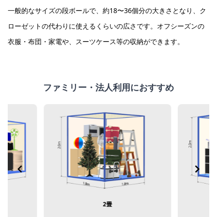
Item
一般的なサイズの段ボールで、約18〜36個分の大きさとなり、ク
1
of
ローゼットの代わりに使えるくらいの広さです。オフシーズンの
3
衣服・布団・家電や、スーツケース等の収納ができます。
ファミリー・法人利用におすすめ
2畳