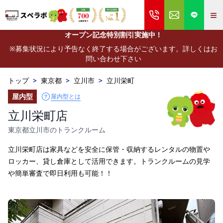
≡
オープン記念特別割引実施中！
※募集状況により予告なく終了する場合がございます。詳しくはお
問い合わせ下さい
トップ
>
東京都
>
立川市
>
立川栄町
屋内型
屋内型とは
立川栄町店
東京都立川市のトランクルーム
立川栄町店は家具などを安全に保管・収納するレンタルの物置や
ロッカー、貸し倉庫として活用できます。トランクルームの見学
や簡単審査で即日利用も可能！！