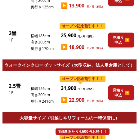
高さ200cm
申込
▶
13,900
奥行き125cm
円／月（税込）
オープン記念割引中！！
2畳
25,900
横幅185cm
円／月（税込）
見積り
1F
▶
高さ200cm
申込
▶
18,900
奥行き170cm
円／月（税込）
ウォークインクローゼットサイズ（大型収納、法人用倉庫として）
オープン記念割引中！！
2.5畳
31,900
横幅156cm
円／月（税込）
見積り
1F
▶
高さ200cm
申込
▶
22,900
奥行き241cm
円／月（税込）
大容量サイズ（引越しやリフォームの一時保管に）
1部屋あたり4,600円お得！！
オープン記念割引中！！