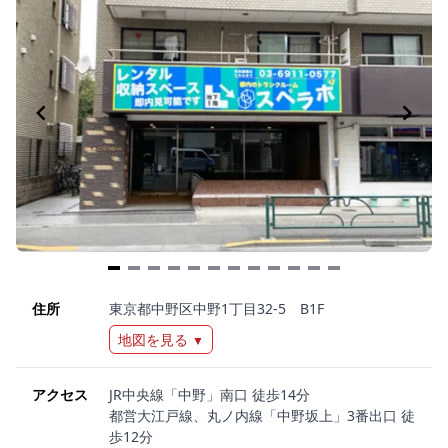
Item
1
住所
東京都中野区中野1丁目32-5 B1F
of
地図を見る
▼
12
アクセス
JR中央線「中野」南口 徒歩14分
都営大江戸線、丸ノ内線「中野坂上」3番出口 徒
歩12分