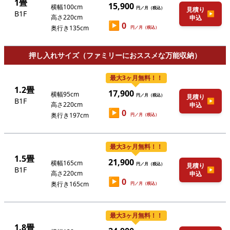
1畳
15,900
横幅100cm
円／月（税込）
見積り
B1F
▶
高さ220cm
申込
▶
0
奥行き135cm
円／月（税込）
押し入れサイズ（ファミリーにおススメな万能収納）
最大3ヶ月無料！！
1.2畳
17,900
横幅95cm
円／月（税込）
見積り
B1F
▶
高さ220cm
申込
▶
0
奥行き197cm
円／月（税込）
最大3ヶ月無料！！
1.5畳
21,900
横幅165cm
円／月（税込）
見積り
B1F
▶
高さ220cm
申込
▶
0
奥行き165cm
円／月（税込）
最大3ヶ月無料！！
1.8畳