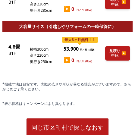
B1F
▶
高さ220cm
申込
▶
0
奥行き285cm
円／月（税込）
大容量サイズ（引越しやリフォームの一時保管に）
最大3ヶ月無料！！
4.8畳
53,900
横幅300cm
円／月（税込）
見積り
B1F
▶
高さ220cm
申込
▶
0
奥行き250cm
円／月（税込）
*掲載寸法は目安です。実際の広さや形状が異なる場合がございますので、あら
かじめご了承ください。
*表示価格はキャンペーンにより異なります。
同じ市区町村で探しなおす