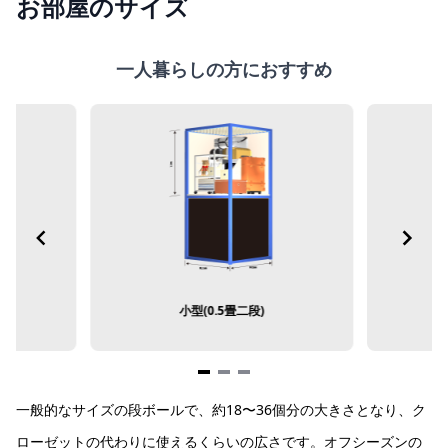
お部屋のサイズ
一人暮らしの方におすすめ
小型(0.5畳二段)
Item
一般的なサイズの段ボールで、約18〜36個分の大きさとなり、ク
1
of
ローゼットの代わりに使えるくらいの広さです。オフシーズンの