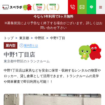
≡
今なら1年利用で3ヶ月無料
※募集状況により予告なく終了する場合がございます。詳しくはお
問い合わせ下さい
トップ
>
東京都
>
中野区
>
中野1丁目
屋内型
屋内型とは
中野1丁目店
東京都中野区のトランクルーム
中野1丁目店は家具などを安全に保管・収納するレンタルの物置や
ロッカー、貸し倉庫として活用できます。トランクルームの見学
や簡単審査で即日利用も可能！！