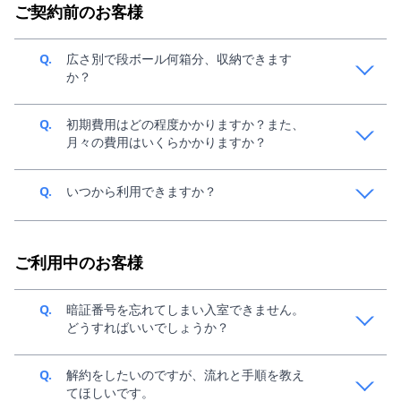
ご契約前のお客様
Q.
広さ別で段ボール何箱分、収納できます
か？
A.
中身によって変動してきますが、目安1畳で140サイズ
Q.
初期費用はどの程度かかりますか？また、
段ボール、約36個分収納可能です。収納イメージは、
月々の費用はいくらかかりますか？
こちらの「お部屋のサイズ」をご参考ください。
A.
ご利用条件によって異なるため、スペラボ新規窓口
Q.
いつから利用できますか？
（0120-438-961）までご連絡ください。
A.
お申し込み後、最短30分でご利用可能です。お申込
み・ご契約につきましては、
こちら
をご参考くださ
ご利用中のお客様
い。
Q.
暗証番号を忘れてしまい入室できません。
どうすればいいでしょうか？
A.
約2~3営業日程度お時間をいただき、現地にて解錠作
Q.
解約をしたいのですが、流れと手順を教え
業を行います。別途費用がかかる場合がございます。
てほしいです。