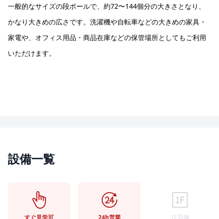
一般的なサイズの段ボールで、約72〜144個分の大きさとなり、
1
of
かなり大きめの広さです。洗濯機や自転車などの大きめの家具・
3
家電や、オフィス用品・商品在庫などの保管場所としてもご利用
いただけます。
設備一覧
すぐ見学可
24h営業
1F店舗