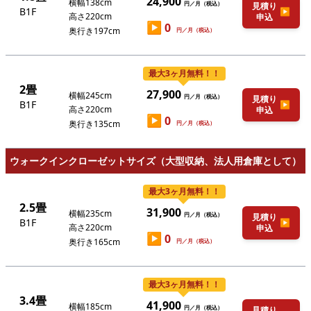
24,900
横幅138cm
円／月（税込）
見積り
B1F
▶
高さ220cm
申込
▶
0
奥行き197cm
円／月（税込）
最大3ヶ月無料！！
2畳
27,900
横幅245cm
円／月（税込）
見積り
B1F
▶
高さ220cm
申込
▶
0
奥行き135cm
円／月（税込）
ウォークインクローゼットサイズ（大型収納、法人用倉庫として）
最大3ヶ月無料！！
2.5畳
31,900
横幅235cm
円／月（税込）
見積り
B1F
▶
高さ220cm
申込
▶
0
奥行き165cm
円／月（税込）
最大3ヶ月無料！！
3.4畳
41,900
横幅185cm
円／月（税込）
見積り