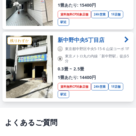
1畳あたり: 15400円
賃料無料CP対象店舗
24h営業
1F店舗
駅近
新中野中央5丁目店
残りわずか
東京都中野区中央5-15-6 山栄コーポ 1F
東京メトロ丸の内線「新中野駅」徒歩5
分
0.3畳 ~ 2.5畳
1畳あたり: 14400円
賃料無料CP対象店舗
24h営業
1F店舗
駅近
よくあるご質問