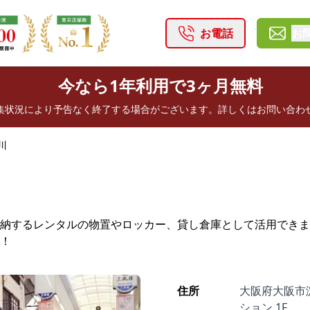
お電話
お
今なら1年利用で3ヶ月無料
集状況により予告なく終了する場合がございます。詳しくはお問い合わ
川
納するレンタルの物置やロッカー、貸し倉庫として活用できま
！
住所
大阪府大阪市淀
ション 1F