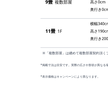
9畳
複数部屋
高さ0cm
奥行き0c
横幅340c
11畳
1F
高さ190c
奥行き200
※「複数部屋」は纏めて複数部屋契約頂く
*掲載寸法は目安です。実際の広さや形状が異なる
*表示価格はキャンペーンにより異なります。