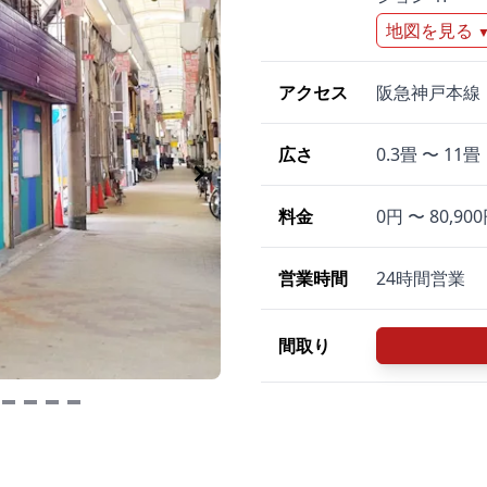
地図を見る
アクセス
阪急神戸本線
広さ
0.3畳 〜 11畳
料金
0円 〜 80,90
営業時間
24時間営業
間取り