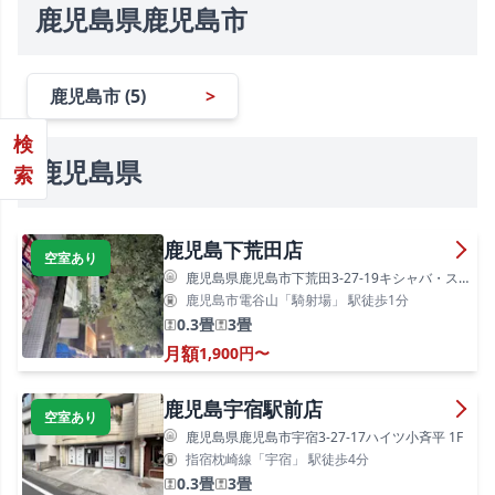
鹿児島県鹿児島市
鹿児島市 (5)
>
検
鹿児島県
索
鹿児島下荒田店
空室あり
鹿児島県鹿児島市下荒田3-27-19キシャバ・ステーションビル4F
鹿児島市電谷山「騎射場」 駅徒歩1分
0.3畳
3畳
月額
1,900円〜
鹿児島宇宿駅前店
空室あり
鹿児島県鹿児島市宇宿3-27-17ハイツ小斉平 1F
指宿枕崎線「宇宿」 駅徒歩4分
0.3畳
3畳