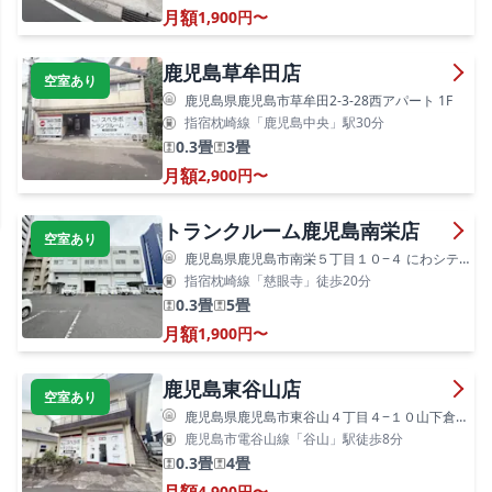
月額
1,900円〜
鹿児島草牟田店
空室あり
鹿児島県鹿児島市草牟田2-3-28西アパート 1F
指宿枕崎線「鹿児島中央」駅30分
0.3畳
3畳
月額
2,900円〜
トランクルーム鹿児島南栄店
空室あり
鹿児島県鹿児島市南栄５丁目１０−４ にわシテイビル2F
指宿枕崎線「慈眼寺」徒歩20分
0.3畳
5畳
月額
1,900円〜
鹿児島東谷山店
空室あり
鹿児島県鹿児島市東谷山４丁目４−１０山下倉庫1F
鹿児島市電谷山線「谷山」駅徒歩8分
0.3畳
4畳
4,900円〜