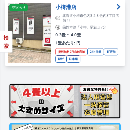
小樽港店
空室あり
北海道小樽市色内3-2-8 色内3丁目店
舗 1F
函館本線「小樽」駅徒歩7分
0.3畳 ~ 4.0畳
検
1畳あたり: 円
索
賃料無料CP対象店舗
24h営業
1F店舗
駅近
駐車場