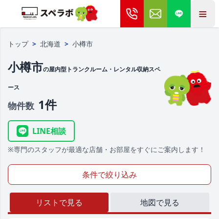
≡
トップ
>
北海道
>
小樽市
小樽市
の屋内型トランクルーム・レンタル収納スペ
ース
1件
物件数
LINE相談
※専門のスタッフが最適な店舗・お部屋をすぐにご案内します！
条件で絞り込み
リストで見る
地図で見る