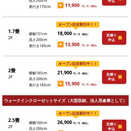
高さ200cm
申込
▶
11,900
奥行き170cm
円／月（税込）
オープン記念割引中！！
1.7畳
18,900
横幅151cm
円／月（税込）
見積り
2F
▶
高さ200cm
申込
▶
13,900
奥行き185cm
円／月（税込）
オープン記念割引中！！
2畳
21,900
横幅185cm
円／月（税込）
見積り
2F
▶
高さ200cm
申込
▶
15,900
奥行き185cm
円／月（税込）
ウォークインクローゼットサイズ（大型収納、法人用倉庫として）
オープン記念割引中！！
2.5畳
26,900
横幅160cm
円／月（税込）
見積り
2F
▶
高さ200cm
申込