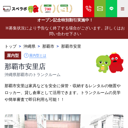
≡
オープン記念特別割引実施中！
※募集状況により予告なく終了する場合がございます。詳しくはお
問い合わせ下さい
トップ
>
沖縄県
>
那覇市
>
那覇市安里
屋内型
屋内型とは
那覇市安里店
沖縄県那覇市のトランクルーム
那覇市安里は家具などを安全に保管・収納するレンタルの物置や
ロッカー、貸し倉庫として活用できます。トランクルームの見学
や簡単審査で即日利用も可能！！