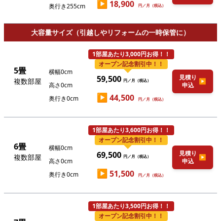
▶
18,900
奥行き255cm
円／月（税込）
大容量サイズ（引越しやリフォームの一時保管に）
1部屋あたり3,000円お得！！
オープン記念割引中！！
5畳
横幅0cm
見積り
59,500
複数部屋
▶
円／月（税込）
高さ0cm
申込
▶
44,500
奥行き0cm
円／月（税込）
1部屋あたり3,600円お得！！
オープン記念割引中！！
6畳
横幅0cm
見積り
69,500
複数部屋
▶
円／月（税込）
高さ0cm
申込
▶
51,500
奥行き0cm
円／月（税込）
1部屋あたり3,500円お得！！
オープン記念割引中！！