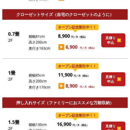
クローゼットサイズ（自宅のクローゼットのように）
オープン記念割引中！！
0.7畳
8,900
横幅81cm
円／月（税込）
見積り
2F
▶
高さ200cm
申込
▶
6,900
奥行き163cm
円／月（税込）
オープン記念割引中！！
1畳
11,900
横幅85cm
円／月（税込）
見積り
2F
▶
高さ200cm
申込
▶
8,900
奥行き170cm
円／月（税込）
押し入れサイズ（ファミリーにおススメな万能収納）
オープン記念割引中！！
1.5畳
16,900
横幅130cm
円／月（税込）
見積り
2F
▶