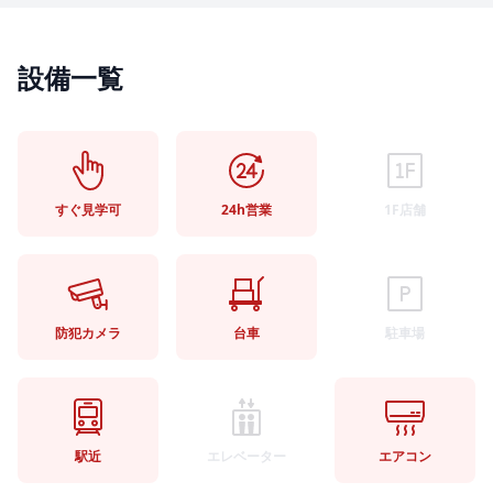
設備一覧
すぐ見学可
24h営業
1F店舗
防犯カメラ
台車
駐車場
駅近
エレベーター
エアコン