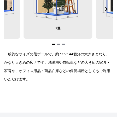
2畳
Item
一般的なサイズの段ボールで、約72〜144個分の大きさとなり、
1
of
かなり大きめの広さです。洗濯機や自転車などの大きめの家具・
3
家電や、オフィス用品・商品在庫などの保管場所としてもご利用
いただけます。