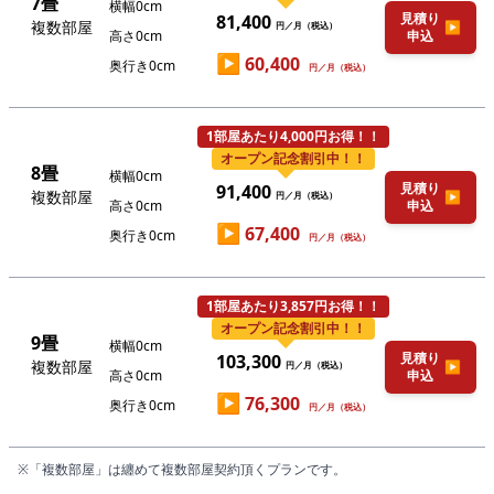
7畳
横幅0cm
見積り
81,400
複数部屋
▶
円／月（税込）
高さ0cm
申込
▶
60,400
奥行き0cm
円／月（税込）
1部屋あたり4,000円お得！！
オープン記念割引中！！
8畳
横幅0cm
見積り
91,400
複数部屋
▶
円／月（税込）
高さ0cm
申込
▶
67,400
奥行き0cm
円／月（税込）
1部屋あたり3,857円お得！！
オープン記念割引中！！
9畳
横幅0cm
見積り
103,300
複数部屋
▶
円／月（税込）
高さ0cm
申込
▶
76,300
奥行き0cm
円／月（税込）
※「複数部屋」は纏めて複数部屋契約頂くプランです。