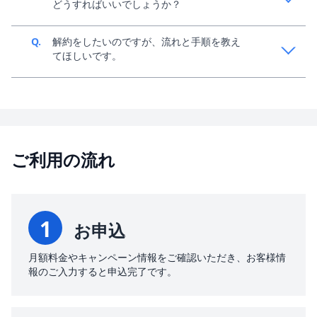
どうすればいいでしょうか？
A.
約2~3営業日程度お時間をいただき、現地にて解錠作
Q.
解約をしたいのですが、流れと手順を教え
業を行います。別途費用がかかる場合がございます。
てほしいです。
A.
マイページからご解約の申請が可能でございます。
ご利用の流れ
1
お申込
月額料金やキャンペーン情報をご確認いただき、お客様情
報のご入力すると申込完了です。