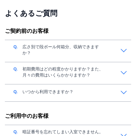
よくあるご質問
ご契約前のお客様
Q.
広さ別で段ボール何箱分、収納できます
か？
A.
中身によって変動してきますが、目安1畳で140サイズ
Q.
初期費用はどの程度かかりますか？また、
段ボール、約36個分収納可能です。収納イメージは、
月々の費用はいくらかかりますか？
こちらの「お部屋のサイズ」をご参考ください。
A.
ご利用条件によって異なるため、スペラボ新規窓口
Q.
いつから利用できますか？
（0120-438-961）までご連絡ください。
A.
お申し込み後、最短30分でご利用可能です。お申込
み・ご契約につきましては、
こちら
をご参考くださ
ご利用中のお客様
い。
Q.
暗証番号を忘れてしまい入室できません。