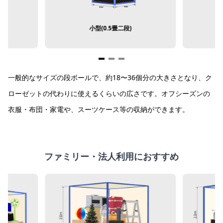
小型(0.5畳二段)
Item
一般的なサイズの段ボールで、約18〜36個分の大きさとなり、ク
1
of
ローゼットの代わりに使えるくらいの広さです。オフシーズンの
3
衣服・布団・家電や、スーツケース等の収納ができます。
ファミリー・法人利用におすすめ