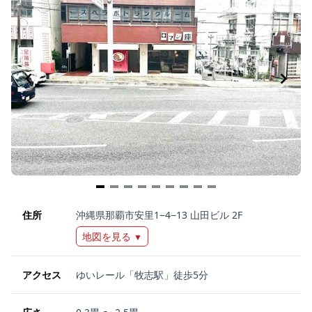
Item
1
住所
沖縄県那覇市安里1−4−13 山田ビル 2F
of
地図を見る
▼
9
アクセス
ゆいレール「牧志駅」徒歩5分