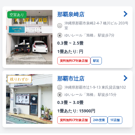
那覇泉崎店
空室あり
沖縄県那覇市泉崎2-4-7 橋川ビル 203号
室
ゆいレール「旭橋」 駅徒歩7分
0.3畳 ~ 2.5畳
1畳あたり: 円
賃料無料CP対象店舗
駅近
那覇市辻店
残りわずか
沖縄県那覇市辻1-9-13 東氏貸店舗102
ゆいレール「旭橋」 駅徒歩15分
0.3畳 ~ 3.0畳
1畳あたり: 15900円
賃料無料CP対象店舗
24h営業
1F店舗