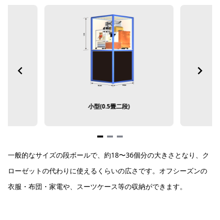
小型(0.5畳二段)
Item
一般的なサイズの段ボールで、約18〜36個分の大きさとなり、ク
1
of
ローゼットの代わりに使えるくらいの広さです。オフシーズンの
3
衣服・布団・家電や、スーツケース等の収納ができます。