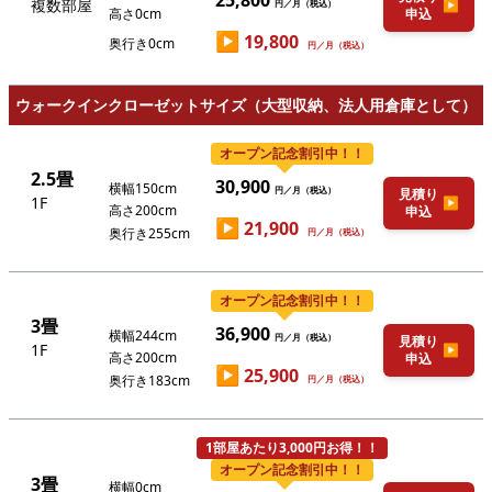
25,800
複数部屋
▶
円／月（税込）
高さ0cm
申込
▶
19,800
奥行き0cm
円／月（税込）
ウォークインクローゼットサイズ（大型収納、法人用倉庫として）
オープン記念割引中！！
2.5畳
30,900
横幅150cm
円／月（税込）
見積り
1F
▶
高さ200cm
申込
▶
21,900
奥行き255cm
円／月（税込）
オープン記念割引中！！
3畳
36,900
横幅244cm
円／月（税込）
見積り
1F
▶
高さ200cm
申込
▶
25,900
奥行き183cm
円／月（税込）
1部屋あたり3,000円お得！！
オープン記念割引中！！
3畳
横幅0cm