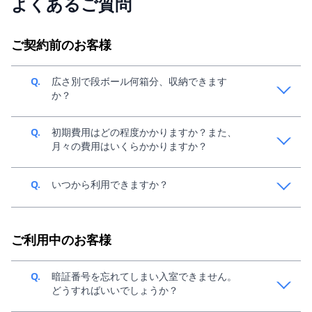
よくあるご質問
ご契約前のお客様
Q.
広さ別で段ボール何箱分、収納できます
か？
A.
中身によって変動してきますが、目安1畳で140サイズ
Q.
初期費用はどの程度かかりますか？また、
段ボール、約36個分収納可能です。収納イメージは、
月々の費用はいくらかかりますか？
こちらの「お部屋のサイズ」をご参考ください。
A.
ご利用条件によって異なるため、スペラボ新規窓口
Q.
いつから利用できますか？
（0120-438-961）までご連絡ください。
A.
お申し込み後、最短30分でご利用可能です。お申込
み・ご契約につきましては、
こちら
をご参考くださ
ご利用中のお客様
い。
Q.
暗証番号を忘れてしまい入室できません。
どうすればいいでしょうか？