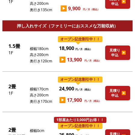
1F
▶
高さ200cm
申込
▶
9,900
奥行き135cm
円／月（税込）
押し入れサイズ（ファミリーにおススメな万能収納）
オープン記念割引中！！
1.5畳
18,900
横幅180cm
円／月（税込）
見積り
1F
▶
高さ200cm
申込
▶
13,900
奥行き120cm
円／月（税込）
オープン記念割引中！！
2畳
24,900
横幅170cm
円／月（税込）
見積り
1F
▶
高さ200cm
申込
▶
17,900
奥行き170cm
円／月（税込）
1部屋あたり3,000円お得！！
オープン記念割引中！！
2畳
横幅0cm
見積り