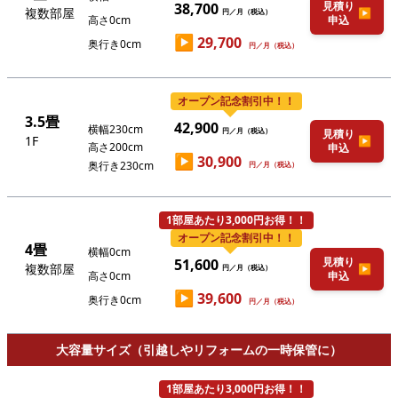
見積り
38,700
複数部屋
▶
円／月（税込）
高さ0cm
申込
▶
29,700
奥行き0cm
円／月（税込）
オープン記念割引中！！
3.5畳
42,900
横幅230cm
円／月（税込）
見積り
1F
▶
高さ200cm
申込
▶
30,900
奥行き230cm
円／月（税込）
1部屋あたり3,000円お得！！
オープン記念割引中！！
4畳
横幅0cm
見積り
51,600
複数部屋
▶
円／月（税込）
高さ0cm
申込
▶
39,600
奥行き0cm
円／月（税込）
大容量サイズ（引越しやリフォームの一時保管に）
1部屋あたり3,000円お得！！