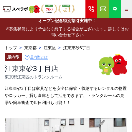
≡
オープン記念特別割引実施中！
※募集状況により予告なく終了する場合がございます。詳しくはお
問い合わせ下さい
トップ
>
東京都
>
江東区
>
江東東砂3丁目
屋内型
屋内型とは
江東東砂3丁目店
東京都江東区のトランクルーム
江東東砂3丁目は家具などを安全に保管・収納するレンタルの物置
やロッカー、貸し倉庫として活用できます。トランクルームの見
学や簡単審査で即日利用も可能！！