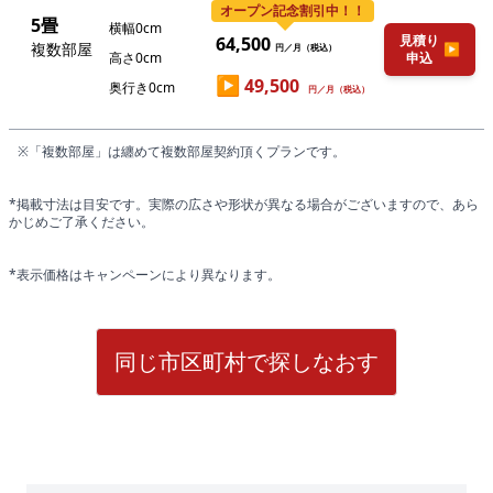
オープン記念割引中！！
5畳
横幅0cm
見積り
64,500
複数部屋
▶
円／月（税込）
高さ0cm
申込
▶
49,500
奥行き0cm
円／月（税込）
※「複数部屋」は纏めて複数部屋契約頂くプランです。
*掲載寸法は目安です。実際の広さや形状が異なる場合がございますので、あら
かじめご了承ください。
*表示価格はキャンペーンにより異なります。
同じ市区町村で探しなおす