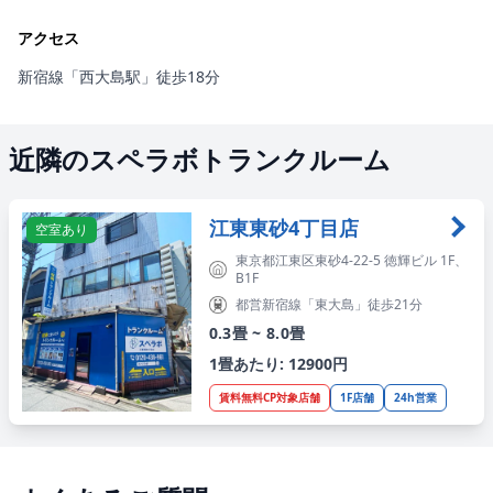
アクセス
新宿線「西大島駅」徒歩18分
近隣のスペラボトランクルーム
江東東砂4丁目店
空室あり
東京都江東区東砂4-22-5 徳輝ビル 1F、
B1F
都営新宿線「東大島」徒歩21分
0.3畳 ~ 8.0畳
1畳あたり: 12900円
賃料無料CP対象店舗
1F店舗
24h営業