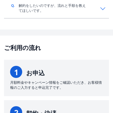
A.
約2~3営業日程度お時間をいただき、現地にて解錠作
Q.
解約をしたいのですが、流れと手順を教え
業を行います。別途費用がかかる場合がございます。
てほしいです。
A.
マイページからご解約の申請が可能でございます。
ご利用の流れ
1
お申込
月額料金やキャンペーン情報をご確認いただき、お客様情
報のご入力すると申込完了です。
2