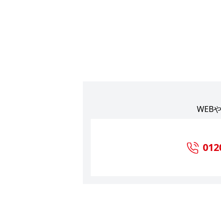
WEB
012