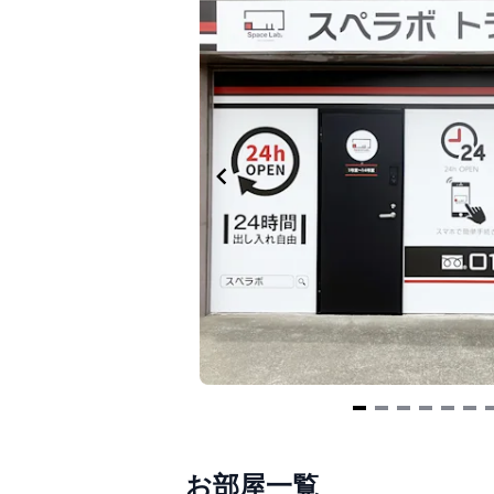
Item
1
お部屋一覧
of