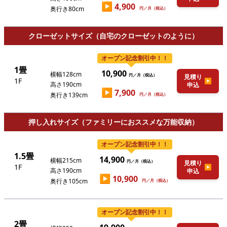
▶
4,900
奥行き80cm
円／月（税込）
クローゼットサイズ（自宅のクローゼットのように）
オープン記念割引中！！
1畳
10,900
横幅128cm
円／月（税込）
見積り
1F
▶
高さ190cm
申込
▶
7,900
奥行き139cm
円／月（税込）
押し入れサイズ（ファミリーにおススメな万能収納）
オープン記念割引中！！
1.5畳
14,900
横幅215cm
円／月（税込）
見積り
1F
▶
高さ190cm
申込
▶
10,900
奥行き105cm
円／月（税込）
オープン記念割引中！！
2畳