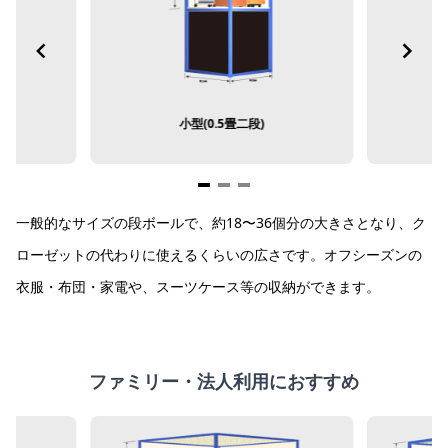
小型(0.5畳二段)
Item
一般的なサイズの段ボールで、約18〜36個分の大きさとなり、ク
1
of
ローゼットの代わりに使えるくらいの広さです。オフシーズンの
3
衣服・布団・家電や、スーツケース等の収納ができます。
ファミリー・法人利用におすすめ