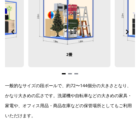
2畳
Item
一般的なサイズの段ボールで、約72〜144個分の大きさとなり、
1
of
かなり大きめの広さです。洗濯機や自転車などの大きめの家具・
3
家電や、オフィス用品・商品在庫などの保管場所としてもご利用
いただけます。