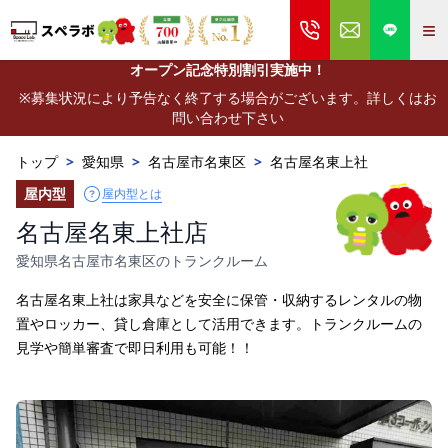
≡
オープン記念特別割引実施中！
※募集状況により予告なく終了する場合がございます。詳しくはお
問い合わせ下さい
トップ
>
愛知県
>
名古屋市名東区
>
名古屋名東上社
屋内型
屋内型とは
名古屋名東上社店
愛知県名古屋市名東区のトランクルーム
名古屋名東上社は家具などを安全に保管・収納するレンタルの物
置やロッカー、貸し倉庫として活用できます。トランクルームの
見学や簡単審査で即日利用も可能！！