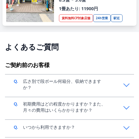
1畳あたり: 11900円
賃料無料CP対象店舗
24h営業
駅近
よくあるご質問
ご契約前のお客様
Q.
広さ別で段ボール何箱分、収納できます
か？
A.
中身によって変動してきますが、目安1畳で140サイズ
Q.
初期費用はどの程度かかりますか？また、
段ボール、約36個分収納可能です。収納イメージは、
月々の費用はいくらかかりますか？
こちらの「お部屋のサイズ」をご参考ください。
A.
ご利用条件によって異なるため、スペラボ新規窓口
Q.
いつから利用できますか？
（0120-438-961）までご連絡ください。