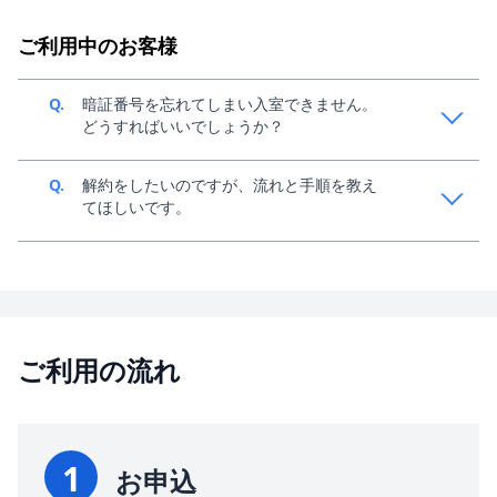
A.
お申し込み後、最短30分でご利用可能です。お申込
み・ご契約につきましては、
こちら
をご参考くださ
ご利用中のお客様
い。
Q.
暗証番号を忘れてしまい入室できません。
どうすればいいでしょうか？
A.
約2~3営業日程度お時間をいただき、現地にて解錠作
Q.
解約をしたいのですが、流れと手順を教え
業を行います。別途費用がかかる場合がございます。
てほしいです。
A.
マイページからご解約の申請が可能でございます。
ご利用の流れ
1
お申込