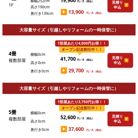
19,900
横幅252cm
円／月（税込）
見積り
1F
▶
高さ190cm
申込
▶
13,900
奥行き139cm
円／月（税込）
大容量サイズ（引越しやリフォームの一時保管に）
1部屋あたり4,000円お得！！
オープン記念割引中！！
4畳
横幅0cm
見積り
41,700
複数部屋
▶
円／月（税込）
高さ0cm
申込
▶
29,700
奥行き0cm
円／月（税込）
大容量サイズ（引越しやリフォームの一時保管に）
1部屋あたり3,750円お得！！
オープン記念割引中！！
5畳
横幅0cm
見積り
52,600
複数部屋
▶
円／月（税込）
高さ0cm
申込
▶
37,600
奥行き0cm
円／月（税込）