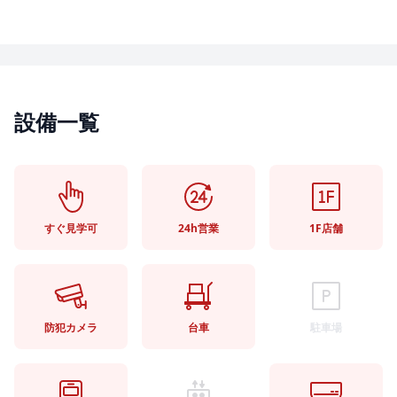
設備一覧
すぐ見学可
24h営業
1F店舗
防犯カメラ
台車
駐車場