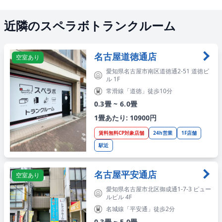
近隣のスペラボトランクルーム
名古屋道徳通店
空室あり
愛知県名古屋市南区道徳通2-51 道徳ビ
ル 1F
常滑線「道徳」徒歩10分
0.3畳 ~ 6.0畳
1畳あたり: 10900円
賃料無料CP対象店舗
24h営業
1F店舗
駅近
名古屋平安通店
空室あり
愛知県名古屋市北区御成通1-7-3 ピュー
ルビル 4F
名城線「平安通」徒歩2分
0.3畳 ~ 5.0畳