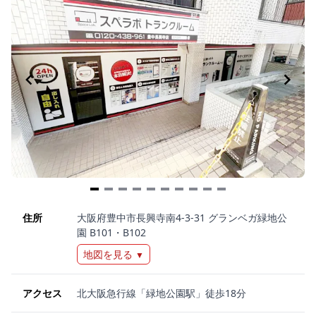
Item
1
住所
大阪府豊中市長興寺南4-3-31 グランベガ緑地公
園 B101・B102
of
10
地図を見る
▼
アクセス
北大阪急行線「緑地公園駅」徒歩18分