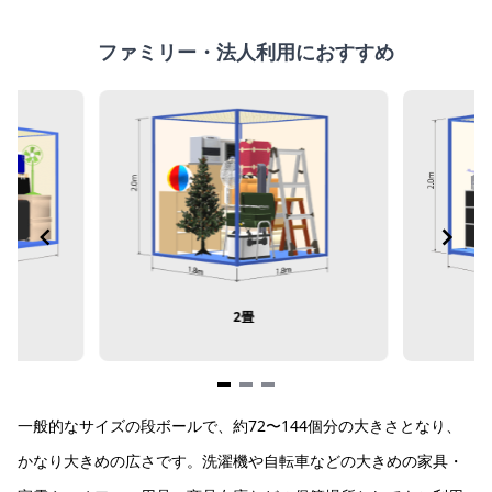
ファミリー・法人利用におすすめ
2畳
Item
一般的なサイズの段ボールで、約72〜144個分の大きさとなり、
1
of
かなり大きめの広さです。洗濯機や自転車などの大きめの家具・
3