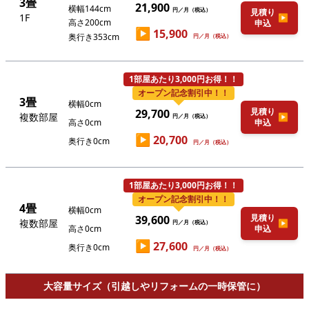
3畳
21,900
横幅144cm
円／月（税込）
見積り
1F
▶
高さ200cm
申込
▶
15,900
奥行き353cm
円／月（税込）
1部屋あたり3,000円お得！！
オープン記念割引中！！
3畳
横幅0cm
見積り
29,700
複数部屋
▶
円／月（税込）
高さ0cm
申込
▶
20,700
奥行き0cm
円／月（税込）
1部屋あたり3,000円お得！！
オープン記念割引中！！
4畳
横幅0cm
見積り
39,600
複数部屋
▶
円／月（税込）
高さ0cm
申込
▶
27,600
奥行き0cm
円／月（税込）
大容量サイズ（引越しやリフォームの一時保管に）