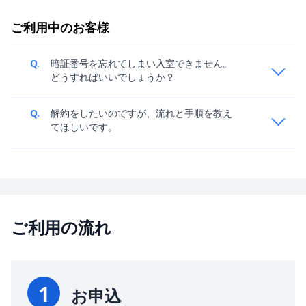
A.
お申し込み後、最短30分でご利用可能です。お申込
み・ご契約につきましては、
こちら
をご参考くださ
ご利用中のお客様
い。
Q.
暗証番号を忘れてしまい入室できません。
どうすればいいでしょうか？
A.
約2~3営業日程度お時間をいただき、現地にて解錠作
Q.
解約をしたいのですが、流れと手順を教え
業を行います。別途費用がかかる場合がございます。
てほしいです。
A.
マイページからご解約の申請が可能でございます。
ご利用の流れ
1
お申込