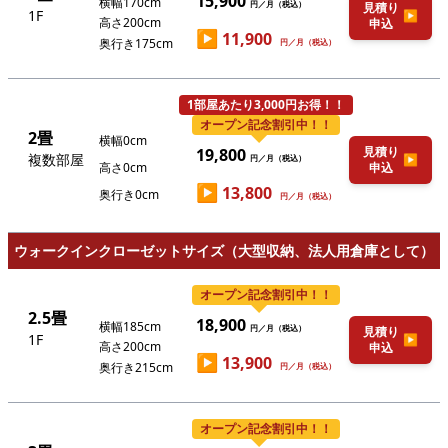
15,900
横幅170cm
円／月（税込）
見積り
1F
▶
高さ200cm
申込
▶
11,900
奥行き175cm
円／月（税込）
1部屋あたり3,000円お得！！
オープン記念割引中！！
2畳
横幅0cm
見積り
19,800
複数部屋
▶
円／月（税込）
高さ0cm
申込
▶
13,800
奥行き0cm
円／月（税込）
ウォークインクローゼットサイズ（大型収納、法人用倉庫として）
オープン記念割引中！！
2.5畳
18,900
横幅185cm
円／月（税込）
見積り
1F
▶
高さ200cm
申込
▶
13,900
奥行き215cm
円／月（税込）
オープン記念割引中！！