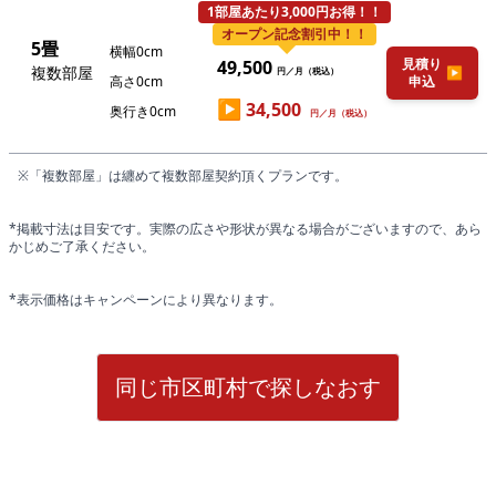
1部屋あたり3,000円お得！！
オープン記念割引中！！
5畳
横幅0cm
見積り
49,500
複数部屋
▶
円／月（税込）
高さ0cm
申込
▶
34,500
奥行き0cm
円／月（税込）
※「複数部屋」は纏めて複数部屋契約頂くプランです。
*掲載寸法は目安です。実際の広さや形状が異なる場合がございますので、あら
かじめご了承ください。
*表示価格はキャンペーンにより異なります。
同じ市区町村で探しなおす