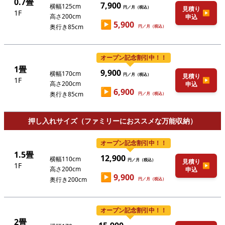
0.7畳
7,900
横幅125cm
円／月（税込）
見積り
1F
▶
高さ200cm
申込
▶
5,900
奥行き85cm
円／月（税込）
オープン記念割引中！！
1畳
9,900
横幅170cm
円／月（税込）
見積り
1F
▶
高さ200cm
申込
▶
6,900
奥行き85cm
円／月（税込）
押し入れサイズ（ファミリーにおススメな万能収納）
オープン記念割引中！！
1.5畳
12,900
横幅110cm
円／月（税込）
見積り
1F
▶
高さ200cm
申込
▶
9,900
奥行き200cm
円／月（税込）
オープン記念割引中！！
2畳