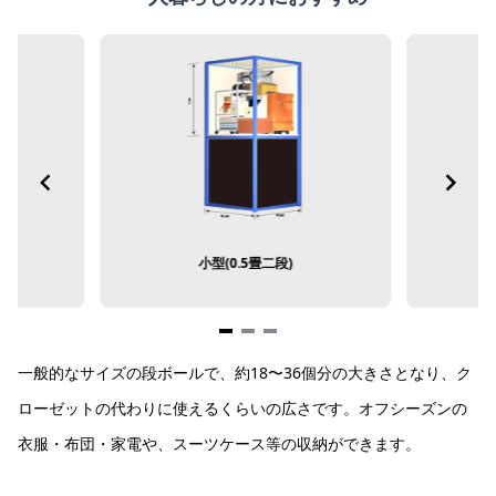
小型(0.5畳二段)
Item
一般的なサイズの段ボールで、約18〜36個分の大きさとなり、ク
1
of
ローゼットの代わりに使えるくらいの広さです。オフシーズンの
3
衣服・布団・家電や、スーツケース等の収納ができます。