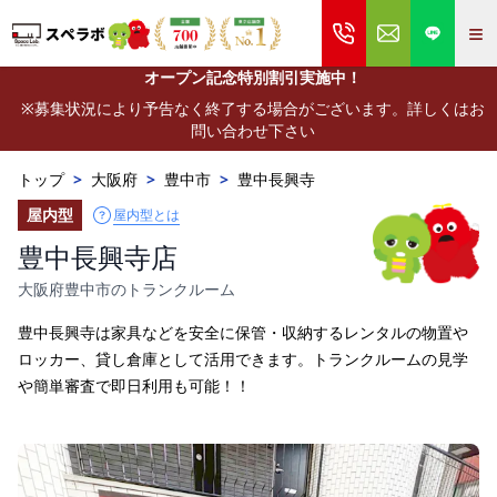
≡
オープン記念特別割引実施中！
※募集状況により予告なく終了する場合がございます。詳しくはお
問い合わせ下さい
トップ
>
大阪府
>
豊中市
>
豊中長興寺
屋内型
屋内型とは
豊中長興寺店
大阪府豊中市のトランクルーム
豊中長興寺は家具などを安全に保管・収納するレンタルの物置や
ロッカー、貸し倉庫として活用できます。トランクルームの見学
や簡単審査で即日利用も可能！！