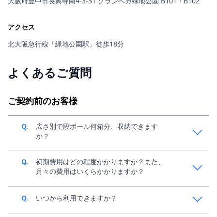
大阪府豊中市長興寺南4-3-31 グランベガ緑地公園 B101・B102
アクセス
北大阪急行線「緑地公園駅」徒歩18分
よくあるご質問
ご契約前のお客様
Q.
広さ別で段ボール何箱分、収納できます
か？
A.
中身によって変動してきますが、目安1畳で140サイズ
Q.
初期費用はどの程度かかりますか？また、
段ボール、約36個分収納可能です。収納イメージは、
月々の費用はいくらかかりますか？
こちらの「お部屋のサイズ」をご参考ください。
A.
ご利用条件によって異なるため、スペラボ新規窓口
Q.
いつから利用できますか？
（0120-438-961）までご連絡ください。